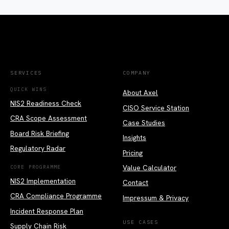
SERVICES
COMPANY
QUICK WINS
About Axel
NIS2 Readiness Check
CISO Service Station
CRA Scope Assessment
Case Studies
Board Risk Briefing
Insights
Regulatory Radar
Pricing
Value Calculator
CORE PROGRAMME
NIS2 Implementation
Contact
CRA Compliance Programme
Impressum & Privacy
Incident Response Plan
USE CASES
Supply Chain Risk