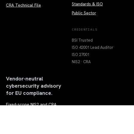
Standards & ISO
CRA Technical File
Public Sector
CREDENTIALS
BSI Trusted
ISO 42001 Lead Auditor
ISO 27001
NIS2 · CRA
Vendor-neutral
cybersecurity advisory
for EU compliance.
Fixed-scope NIS2 and CRA
engagements for
organisations that need
clarity, evidence, and