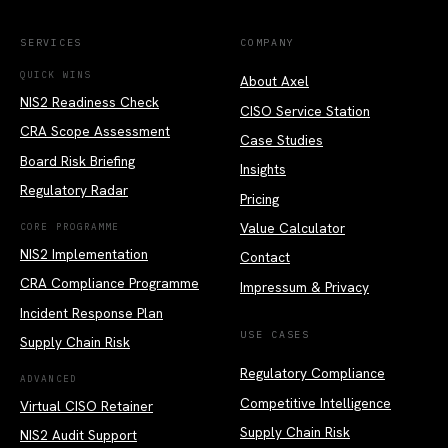
SERVICES
COMPANY
QUICK WINS
About Axel
NIS2 Readiness Check
CISO Service Station
CRA Scope Assessment
Case Studies
Board Risk Briefing
Insights
Regulatory Radar
Pricing
Value Calculator
CORE PROGRAMME
NIS2 Implementation
Contact
CRA Compliance Programme
Impressum & Privacy
Incident Response Plan
USE CASES
Supply Chain Risk
Regulatory Compliance
ADVANCED
Competitive Intelligence
Virtual CISO Retainer
Supply Chain Risk
NIS2 Audit Support